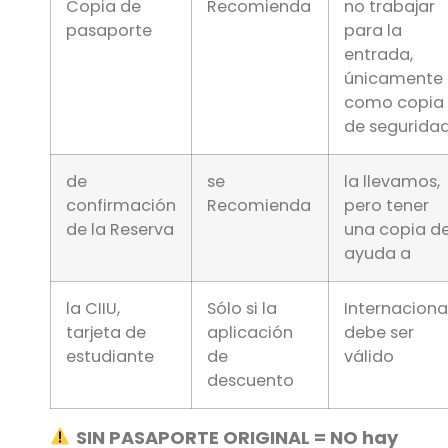
Copia de
Recomienda
no trabajar
pasaporte
para la
entrada,
únicamente
como copia
de segurida
de
se
la llevamos,
confirmación
Recomienda
pero tener
de la Reserva
una copia d
ayuda a
la CIIU,
Sólo si la
Internacional
tarjeta de
aplicación
debe ser
estudiante
de
válido
descuento
SIN PASAPORTE ORIGINAL = NO hay