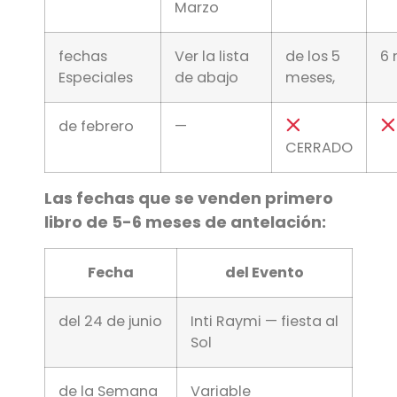
Marzo
fechas
Ver la lista
de los 5
6
Especiales
de abajo
meses,
de febrero
—
CERRADO
Las fechas que se venden primero
libro de 5-6 meses de antelación:
Fecha
del Evento
del 24 de junio
Inti Raymi — fiesta al
Sol
de la Semana
Variable