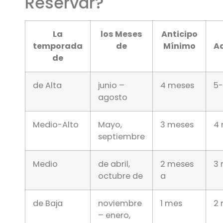
Reservar?
La
los Meses
Anticipo
temporada
de
Mínimo
A
de
de Alta
junio –
4 meses
5
agosto
Medio-Alto
Mayo,
3 meses
4
septiembre
Medio
de abril,
2 meses
3
octubre de
a
de Baja
noviembre
1 mes
2
– enero,