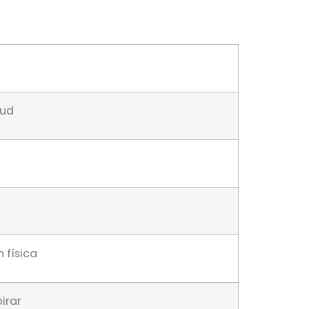
tud
 física
irar