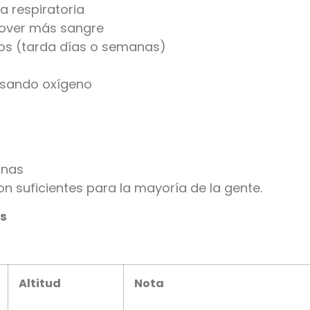
a respiratoria
mover más sangre
jos (tarda días o semanas)
 usando oxígeno
anas
on suficientes para la mayoría de la gente.
ás
Altitud
Nota