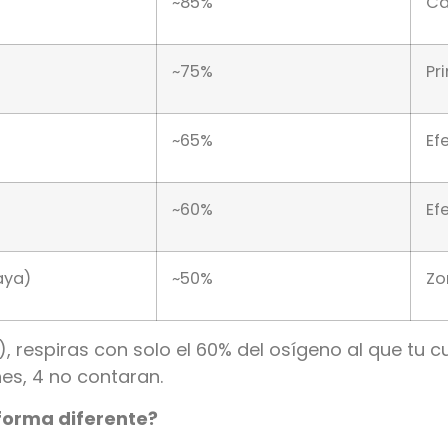
~85%
Ca
~75%
Pr
~65%
Ef
~60%
Ef
aya)
~50%
Zo
 respiras con solo el 60% del osígeno al que tu c
es, 4 no contaran.
forma diferente?