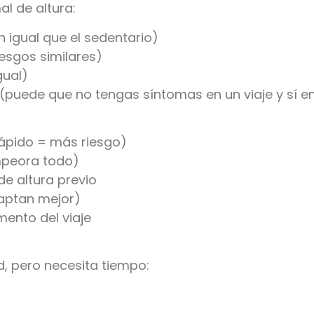
al de altura:
n igual que el sedentario)
esgos similares)
gual)
(puede que no tengas síntomas en un viaje y sí en 
ápido = más riesgo)
mpeora todo)
e altura previo
aptan mejor)
mento del viaje
d, pero necesita tiempo: