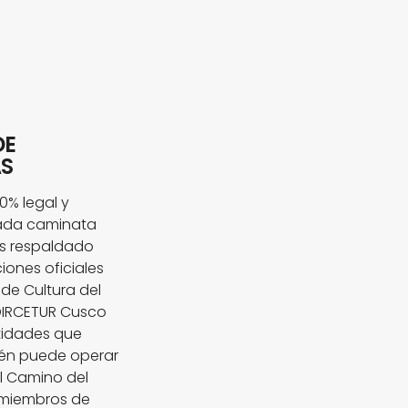
DE
AS
% legal y
ada caminata
s respaldado
iones oficiales
o de Cultura del
 DIRCETUR Cusco
tidades que
ién puede operar
l Camino del
 miembros de