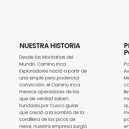
NUESTRA HISTORIA
P
P
Desde las Montañas del
Mundo. Camino Inca
Po
Exploradores nació a partir de
Av
una simple pero poderosa
Me
convicción: el Camino Inca
ca
merece operadores de los
ll
que de verdad saben.
me
Fundada por Cusco guías
qu
que creció a la sombra de la
mo
cordillera de los picos de
pa
nieve, nuestra empresa surgió
en