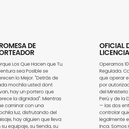
ROMESA DE
OFICIAL 
ORTEADOR
LICENCI
rque Los Que Hacen que Tu
Operamos 100
entura sea Posible se
Regulada. C
recen lo Mejor. "Detrás de
que operar e
da mochila usted dont
por autorizac
evan, hay un portero que
del Ministeri
rece la dignidad". Mientras
Perú y de la
e caminar con una
— las dos en
chila luz, disfrutando del
controlar qu
isaje, hay alguien que lleva
legalmente e
 su equipaje, su tienda, su
Inca. Somos