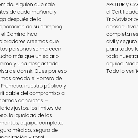
mida. Alguien que sale
APOTUR y CA
ntes de cada mañana y
el Certificad
ega después de la
TripAdvisor 
eparación de su camping.
consecutivos,
 el Camino Inca
completa re
ploradores creemos que
civil y segur
tas personas se merecen
para todos l
cho más que un salario
toda nuestra
ínimo y una desgastada
equipo. Nada
lsa de dormir. Ques por eso
Todo lo verif
mos creado el Portero de
 Promesa: nuestro público y
rificable del compromiso a
normas concretas —
larios justos, los límites de
so, la igualdad de los
imentos, equipo completo,
guro médico, seguro de
pacitación y total