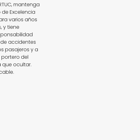
RTUC, mantenga
o de Excelencia
para varios años
 y tiene
sponsabilidad
o de accidentes
os pasajeros y a
 portero del
 que ocultar.
icable.