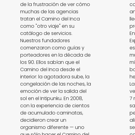
de la frustración de ver cómo
co
muchas de las agencias
a
tratan el Camino del Inca
ll
como "otro viaje" en su
pr
catálogo de servicios.
En
Nuestros fundadores
Ex
comenzaron como guías y
es
porteadores en la década de
mu
los 90. Ellos sabían que el
m
Camino del Inca desde el
bo
interior: la agotadora sube, la
he
congelación de las noches, la
La
emoción de ver la salida del
ve
sol en el Intipunku. En 2008,
7 
con la experiencia de cientos
sa
de acumulado caminatas,
pe
decidieron crear un
al
organismo diferente — uno
se
que sólo hacer el Camino del
ca